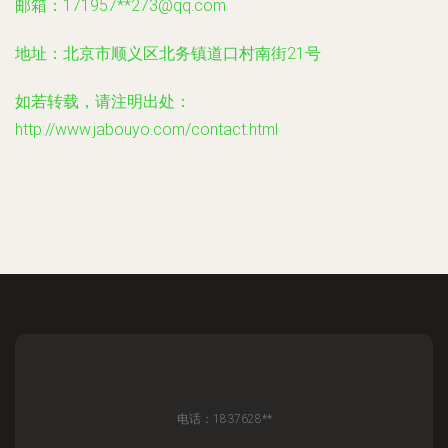
邮箱：171957**
273@qq.com
地址：北京市顺义区北务镇道口村南街21号
如若转载，请注明出处：
http://www.jabouyo.com/contact.html
电话：1837628**