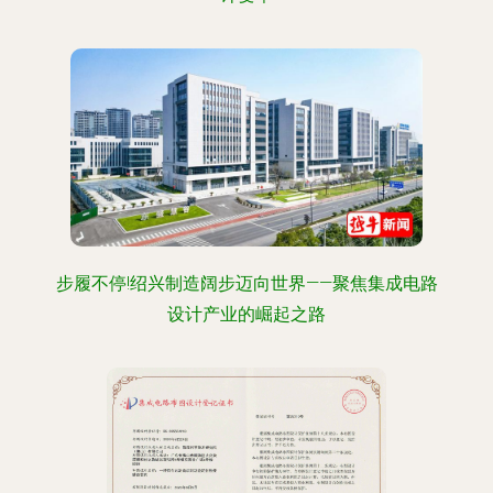
步履不停!绍兴制造阔步迈向世界——聚焦集成电路
设计产业的崛起之路