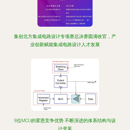
集创北方集成电路设计专项赛总决赛圆满收官，产
业创新赋能集成电路设计人才发展
8位MCU的霍恩竞争优势 不断演进的体系结构与设
计变革