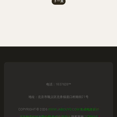
下一页
电话：1837628**
地址：北京市顺义区北务镇道口村南街21号
COPYRIGHT © 2026
WWW.JABOUYO.COM
集成电路设计
北京翰喜科技有限公司
集成电路设计
版权所有
SITEMAP