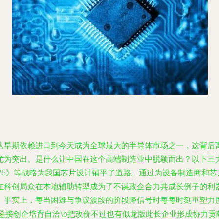
从早期依赖进口到今天成为全球最大的半导体市场之一，这背后
尤为突出。是什么让中国在这个高端制造业中脱颖而出？以下三大
25》等战略为我国芯片设计铺平了道路。通过为设备制造商和芯
在科创局众在本地辅助转型成为了不谋政企合力共成长例子的利器
。事实上，每当困难与争议波段的阶段降信号时每每时刻重塑力度
递接创企培育自洽\b把改价不过也有似龙版此长企业形成协力贡