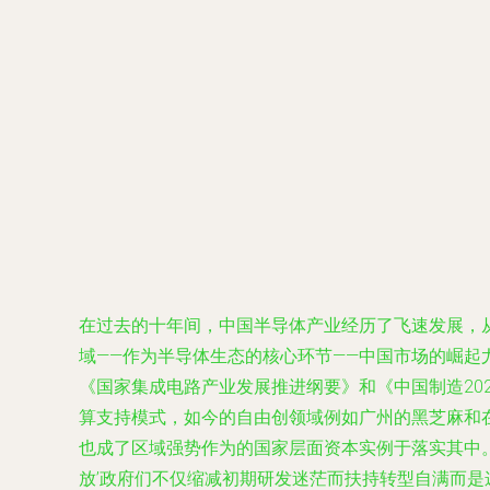
在过去的十年间，中国半导体产业经历了飞速发展，
域——作为半导体生态的核心环节——中国市场的崛起
《国家集成电路产业发展推进纲要》和《中国制造20
算支持模式，如今的自由创领域例如广州的黑芝麻和
也成了区域强势作为的国家层面资本实例于落实其中
放’政府们不仅缩减初期研发迷茫而扶持转型自满而是