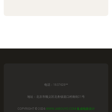
电话：1837628**
地址：北京市顺义区北务镇道口村南街21号
COPYRIGHT © 2026
WWW.JABOUYO.COM
集成电路设计