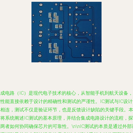
集成电路（IC）是现代电子技术的核心，从智能手机到航天设备，
性能直接依赖于设计的精确性和测试的严谨性。IC测试与IC设
密相连，测试不仅是验证环节，也是反馈设计缺陷的关键手段。
文将系统阐述IC测试的基本原理，并结合集成电路设计的流程，探
两者如何协同确保芯片的可靠性。\n\nIC测试的本质是通过外部