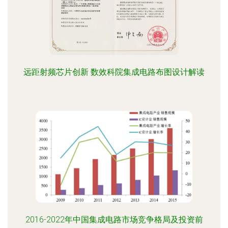
远距射频芯片创新 数效科院集成电路布图设计解读
2016-2022年中国集成电路市场竞争格局及投资前