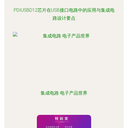
PDIUSBD12芯片在USB接口电路中的应用与集成电
路设计要点
集成电路 电子产品世界