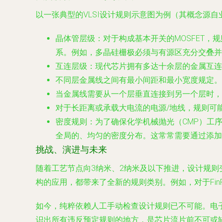
以一张典型的VLSI设计规则示意图为例（其概念源
晶体管层级
：对于构成基本开关的MOSFET，
系。例如，多晶硅栅极必须与有源区充分交叠并
互连层级
：现代芯片拥有多达十余层的金属互连
不同层金属线
之间有
最小间距
和
最小宽度
规定。
当金属线需要从一个层垂直连接到另一个层时，
对于长距离或承载大电流的电源/地线，规则可
密度规则
：为了确保化学机械抛光（CMP）工
全局的、均匀的密度分布。这常常需要通过添加
挑战、演进与未来
随着工艺节点向3纳米、2纳米及以下推进，设计规则变
构的应用，都带来了全新的规则类别。例如，对于Fi
如今，纯粹依赖人工手动检查设计规则已不可能。电子
识出所有违反预定规则的地方，是芯片流片前不可或缺