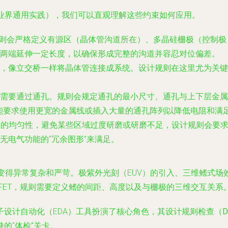
自业界通用实践），我们可以直观理解这些约束如何应用。
规则会严格定义
有源区
（晶体管沟道所在）、
多晶硅栅极
（控制极
两端延伸一定长度，以确保形成完整的沟道并容忍对位偏差。
，像立交桥一样将晶体管连接成系统。设计规则在这里尤为关键
需要通过
通孔
。规则会规定通孔的最小尺寸、通孔与上下层金属
能要求使用更宽的金属线或插入大量的通孔阵列以降低电阻和满
序的均匀性，避免某些区域过度研磨或研磨不足，设计规则会要
无电气功能的“冗余图形”来满足。
得异常复杂和严苛。极紫外光刻（EUV）的引入、三维鳍式场效应
nFET，规则需要定义鳍的间距、高度以及与栅极的三维交互关系
设计自动化（EDA）工具扮演了核心角色，其
设计规则检查（D
的“体检”关卡。