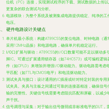
位机（PC）连接，实现测试程序的下载、测试数据的上传以
更复杂的联合测试与分析。
电源模块
：为整个系统及被测集成电路提供稳定、纯净的工
电压。
二、 硬件电路设计关键点
单片机最小系统
：构建AT89C55的复位电路、时钟电路（通
采用12MHz晶振）和电源电路，确保单片机稳定运行。
I/O口扩展与驱动
：AT89C55的I/O口数量可能不足以驱动多
脚IC。可通过扩展通用锁存器（如74HC573）或可编程逻辑
件（如CPLD）来增加并增强I/O驱动能力。驱动电路需考虑
平匹配（如TTL与CMOS电平）和电流驱动能力。
测试夹具与接口
：设计通用的IC插座或针对特定封装的专用
试夹具。夹具与主板之间通过可靠的连接器相连，确保信号
输的完整性。关键信号线需要考虑阻抗匹配和屏蔽，以减少
声干扰。
信号调理与采集
：对于输出信号微弱或非标准电平的DUT，