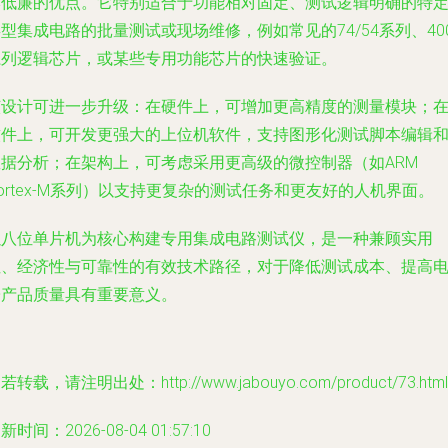
本低廉的优点。它特别适合于功能相对固定、测试逻辑明确的特
型集成电路的批量测试或现场维修，例如常见的74/54系列、40
系列逻辑芯片，或某些专用功能芯片的快速验证。
该设计可进一步升级：在硬件上，可增加更高精度的测量模块；
软件上，可开发更强大的上位机软件，支持图形化测试脚本编辑
数据分析；在架构上，可考虑采用更高级的微控制器（如ARM
ortex-M系列）以支持更复杂的测试任务和更友好的人机界面。
以八位单片机为核心构建专用集成电路测试仪，是一种兼顾实用
性、经济性与可靠性的有效技术路径，对于降低测试成本、提高
子产品质量具有重要意义。
若转载，请注明出处：http://www.jabouyo.com/product/73.html
新时间：2026-08-04 01:57:10