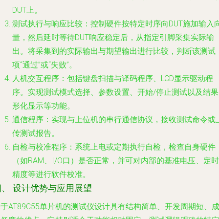
DUT上。
测试执行与响应比较
：控制硬件按特定时序向DUT施加输入
量，然后延时等待DUT响应稳定后，从指定引脚采集实际输
出。将采集到的实际输出与期望输出进行比较，判断该测试
项“通过”或“失败”。
人机交互程序
：包括键盘扫描与译码程序、LCD显示驱动程
序。实现测试模式选择、参数设置、开始/停止测试以及结果
形化显示等功能。
通信程序
：实现与上位机的串行通信协议，接收测试命令或
传测试报告。
自检与校准程序
：系统上电或定期执行自检，检查自身硬件
（如RAM、I/O口）是否正常，并可对内部的基准电压、定时
精度等进行软件校准。
四、 设计优势与应用展望
于AT89C55单片机的测试仪设计具有结构简单、开发周期短、