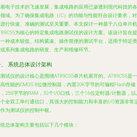
随着电子技术的飞速发展，集成电路的应用已渗透到现代科技的
个领域。为了确保集成电路（IC）的功能与性能符合设计要求，对
其进行快速、准确的测试至关重要。本文探讨一种基于八位单片
T89C55为核心的特定集成电路测试仪的设计方案。该设计旨在
供一种成本较低、结构紧凑、操作简便的测试平台，适用于特定
型或系列集成电路的研发、生产和维修环节。
一、 系统总体设计架构
测试仪的设计核心是围绕AT89C55单片机展开的。AT89C55是
高性能的CMOS 8位微控制器，内置20K字节的可编程Flash存储
，256字节的RAM，32个I/O口线，三个16位定时器/计数器，以
一个全双工串行通信口，其强大的控制能力和丰富的I/O资源非常
合作为测试仪的控制中枢。
系统总体架构主要包括以下几个模块：