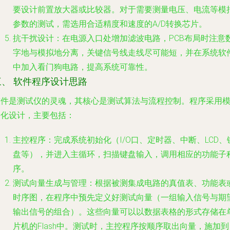
要设计前置放大器或比较器。对于需要测量电压、电流等模
参数的测试，需选用合适精度和速度的A/D转换芯片。
抗干扰设计
：在电源入口处增加滤波电路，PCB布局时注意
字地与模拟地分离，关键信号线走线尽可能短，并在系统软
中加入看门狗电路，提高系统可靠性。
三、 软件程序设计思路
软件是测试仪的灵魂，其核心是测试算法与流程控制。程序采用
块化设计，主要包括：
主控程序
：完成系统初始化（I/O口、定时器、中断、LCD、
盘等），并进入主循环，扫描键盘输入，调用相应的功能子
序。
测试向量生成与管理
：根据被测集成电路的真值表、功能表
时序图，在程序中预先定义好测试向量（一组输入信号与期
输出信号的组合）。这些向量可以以数据表格的形式存储在
片机的Flash中。测试时，主控程序按顺序取出向量，施加到